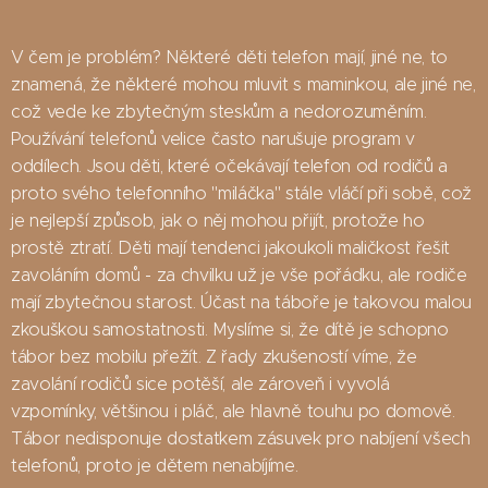
V čem je problém? Některé děti telefon mají, jiné ne, to
znamená, že některé mohou mluvit s maminkou, ale jiné ne,
což vede ke zbytečným steskům a nedorozuměním.
Používání telefonů velice často narušuje program v
oddílech. Jsou děti, které očekávají telefon od rodičů a
proto svého telefonního "miláčka" stále vláčí při sobě, což
je nejlepší způsob, jak o něj mohou přijít, protože ho
prostě ztratí. Děti mají tendenci jakoukoli maličkost řešit
zavoláním domů - za chvilku už je vše pořádku, ale rodiče
mají zbytečnou starost. Účast na táboře je takovou malou
zkouškou samostatnosti. Myslíme si, že dítě je schopno
tábor bez mobilu přežít. Z řady zkušeností víme, že
zavolání rodičů sice potěší, ale zároveň i vyvolá
vzpomínky, většinou i pláč, ale hlavně touhu po domově.
Tábor nedisponuje dostatkem zásuvek pro nabíjení všech
telefonů, proto je dětem nenabíjíme.