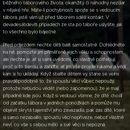
běžného táborového života, okamžitý či náhodný nezdar
v nějaké hře. Máte-li pochybnosti, spojte se s vedoucím
tábora, jistě vám už před táborem sdělil kontakt. V
devadesátidevíti případech ze sta po táboře uslyšíte, jak
to všechno bylo báječné.
Před odjezdem nechte děti balit samostatně. Dohlédněte
na ně, pomozte jim přiměřeně jejich věku a schopnostem,
ale nechte je, ať si sami uvědomí, co vlastně potřebují,
proč si to berou, a zařiďte, ať jim vše projde rukama a vědí,
kam si to ukládají. Když sbalíte dětem vy, stane se velmi
pravděpodobně to, že spoustu věcí vůbec nepoužijí,
protože nebudou vědět (nebo zapomenou), že je mají,
případně kde jsou. Když si vedoucí všimne, že dítě chodí
od začátku tábora v jedněch ponožkách a pomůže mu
objevit skrytá tajemství jeho zavazadla, pak zas dítě, které
si samo nezabalilo, spoustu věcí nepřiveze, neboť vlastně
neví, co vše s sebou mělo a své věci si nepozná.