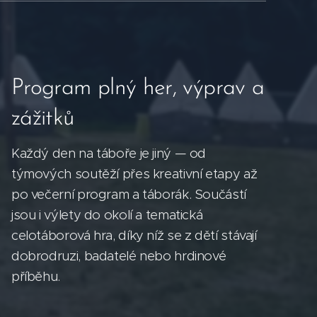
Program plný her, výprav a
zážitků
Každý den na táboře je jiný — od
týmových soutěží přes kreativní etapy až
po večerní program a táborák. Součástí
jsou i výlety do okolí a tematická
celotáborová hra, díky níž se z dětí stávají
dobrodruzi, badatelé nebo hrdinové
příběhu.