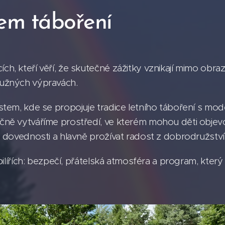
em táboření
, kteří věří, že skutečné zážitky vznikají mimo obraz
ružných výpravách.
stem, kde se propojuje tradice letního táboření s m
ně vytváříme prostředí, ve kterém mohou děti objevov
 dovednosti a hlavně prožívat radost z dobrodružství 
pilířích: bezpečí, přátelská atmosféra a program, který