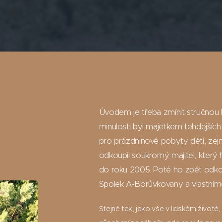
Úvodem je třeba zmínit stručnou h
minulosti byl majetkem tehdejšíc
pro prázdninové pobyty dětí, ze
odkoupil soukromý majitel, který
do roku 2005. Poté ho zpět odkou
Spolek A-Borůvkovany a vlastníme
Stejně tak, jako vše v lidském život