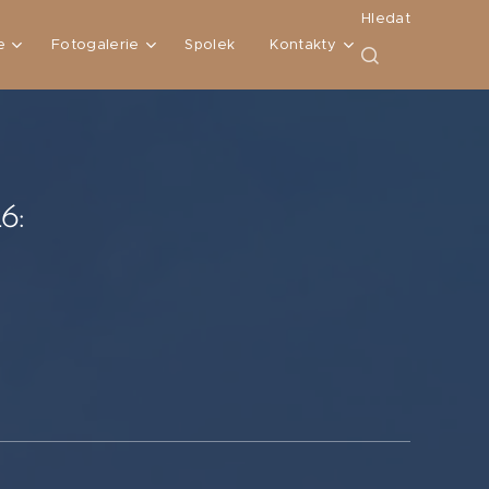
Hledat
e
Fotogalerie
Spolek
Kontakty
6: