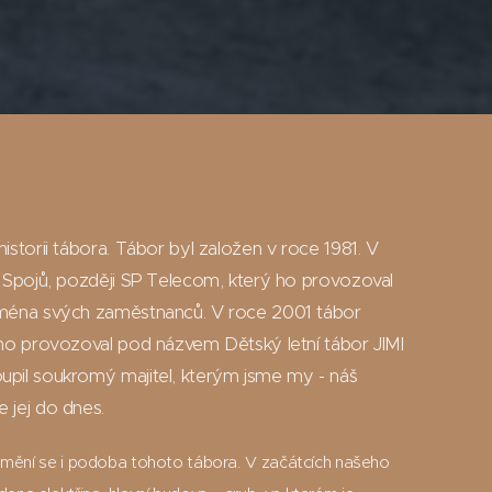
istorii tábora. Tábor byl založen v roce 1981. V
h Spojů, později SP Telecom, který ho provozoval
jména svých zaměstnanců. V roce 2001 tábor
 ho provozoval pod názvem Dětský letní tábor JIMI
pil soukromý majitel, kterým jsme my - náš
 jej do dnes.
ě, mění se i podoba tohoto tábora. V začátcích našeho