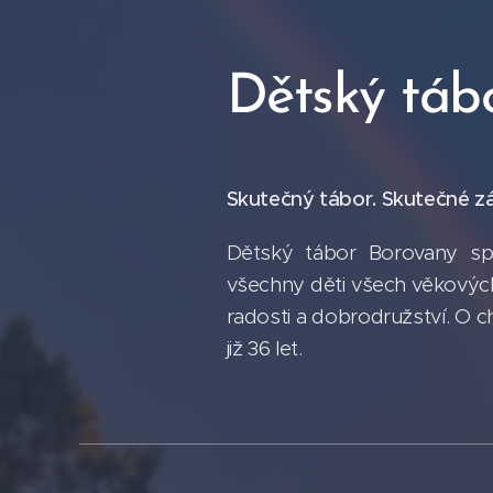
Dětský táb
Skutečný tábor. Skutečné zá
Dětský tábor Borovany sp
všechny děti všech věkových 
radosti a dobrodružství. O c
již 36 let.