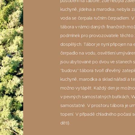
působení na táboře, zde nebyla zaved
kuchyně, jídelna a marodka, nebyla z
voda se čerpala ručním čerpadlem. V 
tábora v rámci daných finančních mož
podmínek pro provozovatele těchto zař
dospělých. Tábor je nyní připojen na e
čerpadlo na vodu, osvětlení umýváren,
jsou ubytované po dvou ve stanech 
"budovu" tábora tvoří dřevěný zateple
kuchyně, marodka a sklad nářadí a tec
možno vytápět. Každý den je možno se
v pevných samostatných buňkách, WC
samostatné. V prostoru tábora je um
topení. V případě chladného počasí 
dětí).