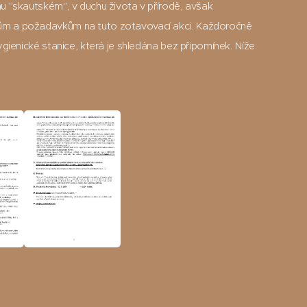
u "skautském", v duchu života v přírodě, avšak
ům a požadavkům na tuto zotavovací akci. Každoročně
ygienické stanice, která je shledána bez připomínek. Níže