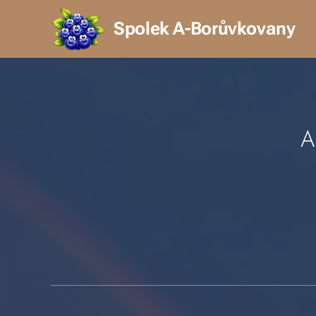
Spolek A-Borůvkovany
A