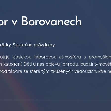
or v Borovanech
žitky. Skutečné prázdniny.
ojuje klasickou táborovou atmosféru s promyšle
kategorií. Děti u nás objevují přírodu, budují týmovéh
hod tábora se stará tým zkušených vedoucích, kde ně