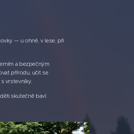
ovky — u ohně, v lese, při
oderním a bezpečným
at přírodu, učit se
s vrstevníky.
 děti skutečně baví.