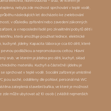
ena elektřina, hlavní budova – srub, ve kterém je
ateplena, nebyla zde možnost sprchování v teplé vodě,
průběhu následujících let docházelo ke zvelebování
ností, v důsledku zpřísnění nebo zavedení zákonných
ízení, a v neposlední řadě pro zkvalitnění pobytů dětí i
lektřinu, která umožňuje používat lednice, elektrické
 kuchyně, jídelny. Kapacita tábora je cca 60 dětí, které
s pevnou podlážkou a nepromokavou celtou. Hlavní
ný srub, ve kterém je jídelna pro děti, kuchyň, sklad
hnického materiálu. Kuchyň a částečně i jídelnu je
 sprchovat v teplé vodě. Sociální zařízení je umístěné
 jsou suché, odděleny dle pohlaví, personál má WC
ístěna zateplená stavební buňka, ve které je možnost
se zde může ubytovat až 10 osob ( zvláště nejmenších