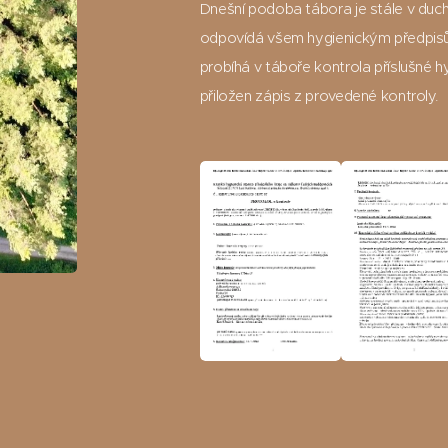
Dnešní podoba tábora je stále v duch
odpovídá všem hygienickým předpis
probíhá v táboře kontrola příslušné h
přiložen zápis z provedené kontroly.